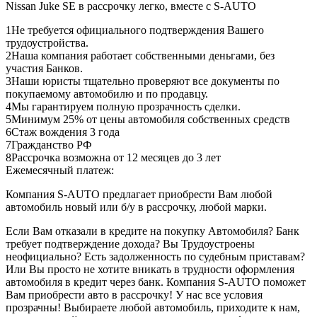
Nissan Juke SE в рассрочку легко, вместе с S-AUTO
1
Не требуется официального подтверждения Вашего
трудоустройства.
2
Наша компания работает собственными деньгами, без
участия Банков.
3
Наши юристы тщательно проверяют все документы по
покупаемому автомобилю и по продавцу.
4
Мы гарантируем полную прозрачность сделки.
5
Минимум 25% от цены автомобиля собственных средств
6
Стаж вождения 3 года
7
Гражданство РФ
8
Рассрочка возможна от 12 месяцев до 3 лет
Ежемесячный платеж:
Компания S-AUTO предлагает приобрести Вам любой
автомобиль новый или б/у в рассрочку, любой марки.
Если Вам отказали в кредите на покупку Автомобиля? Банк
требует подтверждение дохода? Вы Трудоустроены
неофициально? Есть задолженность по судебным приставам?
Или Вы просто не хотите вникать в трудности оформления
автомобиля в кредит через банк. Компания S-AUTO поможет
Вам приобрести авто в рассрочку! У нас все условия
прозрачны! Выбираете любой автомобиль, приходите к нам,