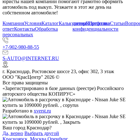
юристы нашей компании помогают грамотно оформить
автомобиль под выкуп. Уезжаете в этот же день на
собственном автомобиле!
Компания
Условия
Каталог
Калькулятор
данных
Портфолио
Политика
Статьи
Вопрос
ответ
Контакты
Обработка
конфиденциальности
персональных
+7-902-980-88-55
S-AUTO@INTERNET.RU
г.
Краснодар
,
Ростовское шоссе 23, офис 302
, 3 этаж
ООО "КрасЦентр" 2026 ©
Все права защищены
«Зарегистрировано в базе данных (реестре) Российского
авторского общества КОПИРУС»
Разработано в
xverst.ru
Ваш город Краснодар?
Да, верно
Выбрать другой
Красноярск
,
Москва
Оренбург