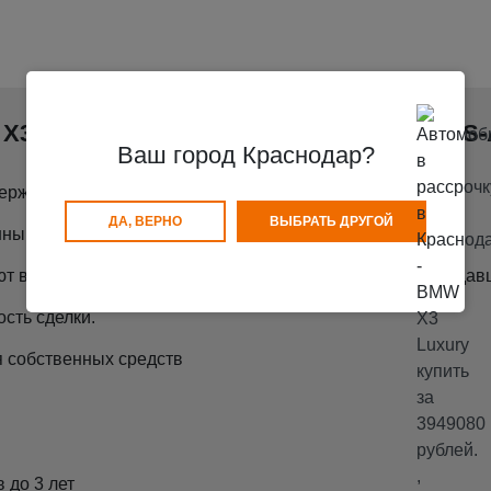
X3 Luxury в рассрочку легко, вместе с S
Ваш город Краснодар?
ерждения Вашего трудоустройства.
ДА, ВЕРНО
ВЫБРАТЬ ДРУГОЙ
ными деньгами, без участия Банков.
т все документы по покупаемому автомобилю и по продавц
сть сделки.
 собственных средств
 до 3 лет