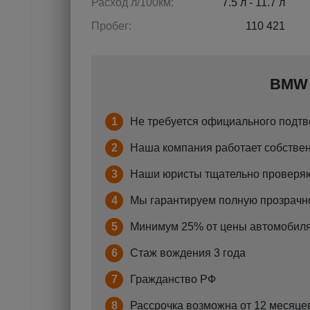
Расход л/100км:
7.5 л - 11.7 л
Пробег:
110 421
BMW 
1
Не требуется официального подтв
2
Наша компания работает собствен
3
Наши юристы тщательно проверяю
4
Мы гарантируем полную прозрачно
5
Минимум 25% от цены автомобиля
6
Стаж вождения 3 года
7
Гражданство РФ
8
Рассрочка возможна от 12 месяцев