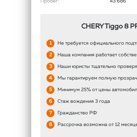
Пробег:
43 686
CHERY Tiggo 8 P
1
Не требуется официального подт
2
Наша компания работает собствен
3
Наши юристы тщательно проверя
4
Мы гарантируем полную прозрачн
5
Минимум 25% от цены автомобил
6
Стаж вождения 3 года
7
Гражданство РФ
8
Рассрочка возможна от 12 месяце