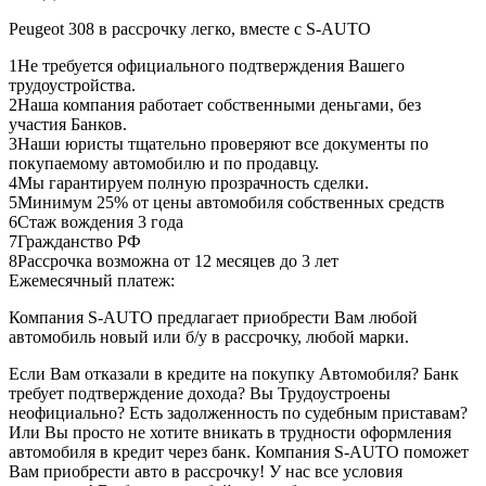
Peugeot 308 в рассрочку легко, вместе с S-AUTO
1
Не требуется официального подтверждения Вашего
трудоустройства.
2
Наша компания работает собственными деньгами, без
участия Банков.
3
Наши юристы тщательно проверяют все документы по
покупаемому автомобилю и по продавцу.
4
Мы гарантируем полную прозрачность сделки.
5
Минимум 25% от цены автомобиля собственных средств
6
Стаж вождения 3 года
7
Гражданство РФ
8
Рассрочка возможна от 12 месяцев до 3 лет
Ежемесячный платеж:
Компания S-AUTO предлагает приобрести Вам любой
автомобиль новый или б/у в рассрочку, любой марки.
Если Вам отказали в кредите на покупку Автомобиля? Банк
требует подтверждение дохода? Вы Трудоустроены
неофициально? Есть задолженность по судебным приставам?
Или Вы просто не хотите вникать в трудности оформления
автомобиля в кредит через банк. Компания S-AUTO поможет
Вам приобрести авто в рассрочку! У нас все условия