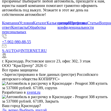
прозрачны! Выбираете любой автомобиль, приходите к нам,
юристы нашей компании помогают грамотно оформить
автомобиль под выкуп. Уезжаете в этот же день на
собственном автомобиле!
Компания
Условия
Каталог
Калькулятор
данных
Портфолио
Политика
Статьи
Вопрос
ответ
Контакты
Обработка
конфиденциальности
персональных
+7-902-980-88-55
S-AUTO@INTERNET.RU
г.
Краснодар
,
Ростовское шоссе 23, офис 302
, 3 этаж
ООО "КрасЦентр" 2026 ©
Все права защищены
«Зарегистрировано в базе данных (реестре) Российского
авторского общества КОПИРУС»
Разработано в
xverst.ru
Ваш город Краснодар?
Да, верно
Выбрать другой