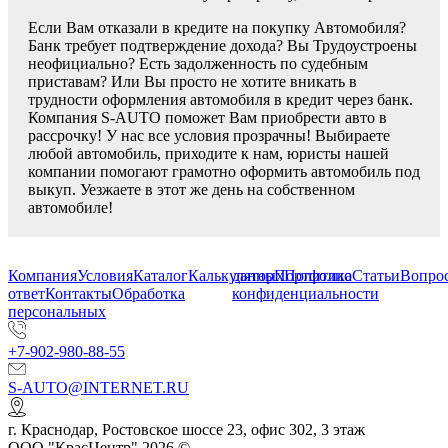
Если Вам отказали в кредите на покупку Автомобиля?
Банк требует подтверждение дохода? Вы Трудоустроены
неофициально? Есть задолженность по судебным
приставам? Или Вы просто не хотите вникать в
трудности оформления автомобиля в кредит через банк.
Компания S-AUTO поможет Вам приобрести авто в
рассрочку! У нас все условия прозрачны! Выбираете
любой автомобиль, приходите к нам, юристы нашей
компании помогают грамотно оформить автомобиль под
выкуп. Уезжаете в этот же день на собственном
автомобиле!
Компания
Условия
Каталог
Калькулятор
данных
Портфолио
Политика
Статьи
Вопрос
ответ
Контакты
Обработка
конфиденциальности
персональных
+7-902-980-88-55
S-AUTO@INTERNET.RU
г.
Краснодар
,
Ростовское шоссе 23, офис 302
, 3 этаж
ООО "КрасЦентр" 2026 ©