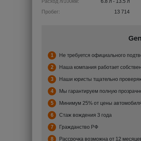
Расход л/100км:
6.8 л - 13.5 л
Пробег:
13 714
Gen
1
Не требуется официального подтв
2
Наша компания работает собствен
3
Наши юристы тщательно проверяю
4
Мы гарантируем полную прозрачно
5
Минимум 25% от цены автомобиля
6
Стаж вождения 3 года
7
Гражданство РФ
8
Рассрочка возможна от 12 месяцев