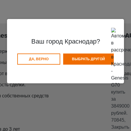
esis G70 в рассрочку легко, вместе с S-
Ваш город Краснодар?
ерждения Вашего трудоустройства.
ДА, ВЕРНО
ВЫБРАТЬ ДРУГОЙ
ными деньгами, без участия Банков.
т все документы по покупаемому автомобилю и по продавц
сть сделки.
 собственных средств
 до 3 лет