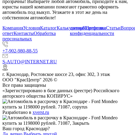
прозрачны! Выбираете любой автомобиль, приходите к нам,
юристы нашей компании помогают грамотно оформить
автомобиль под выкуп. Уезжаете в этот же день на
собственном автомобиле!
Компания
Условия
Каталог
Калькулятор
данных
Портфолио
Политика
Статьи
Вопрос
ответ
Контакты
Обработка
конфиденциальности
персональных
+7-902-980-88-55
S-AUTO@INTERNET.RU
г.
Краснодар
,
Ростовское шоссе 23, офис 302
, 3 этаж
ООО "КрасЦентр" 2026 ©
Все права защищены
«Зарегистрировано в базе данных (реестре) Российского
авторского общества КОПИРУС»
Разработано в
xverst.ru
Ваш город Краснодар?
Да, верно
Выбрать другой