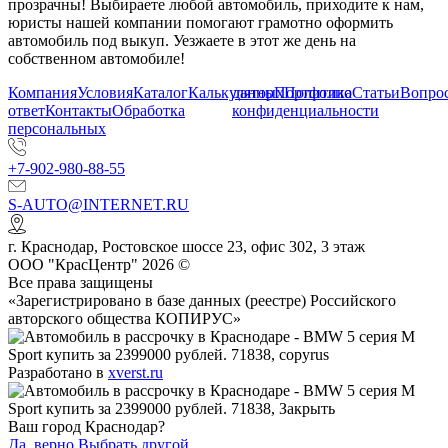
прозрачны! Выбираете любой автомобиль, приходите к нам,
юристы нашей компании помогают грамотно оформить
автомобиль под выкуп. Уезжаете в этот же день на
собственном автомобиле!
Компания
Условия
Каталог
Калькулятор
данных
Портфолио
Политика
Статьи
Вопрос
ответ
Контакты
Обработка
конфиденциальности
персональных
+7-902-980-88-55
S-AUTO@INTERNET.RU
г.
Краснодар
,
Ростовское шоссе 23, офис 302
, 3 этаж
ООО "КрасЦентр" 2026 ©
Все права защищены
«Зарегистрировано в базе данных (реестре) Российского
авторского общества КОПИРУС»
Разработано в
xverst.ru
Ваш город Краснодар?
Да, верно
Выбрать другой