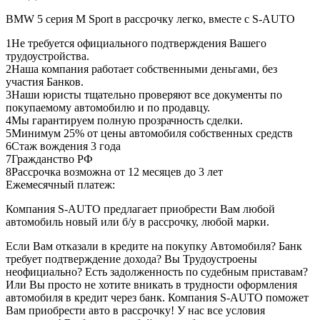
BMW 5 серия M Sport в рассрочку легко, вместе с S-AUTO
1
Не требуется официального подтверждения Вашего
трудоустройства.
2
Наша компания работает собственными деньгами, без
участия Банков.
3
Наши юристы тщательно проверяют все документы по
покупаемому автомобилю и по продавцу.
4
Мы гарантируем полную прозрачность сделки.
5
Минимум 25% от цены автомобиля собственных средств
6
Стаж вождения 3 года
7
Гражданство РФ
8
Рассрочка возможна от 12 месяцев до 3 лет
Ежемесячный платеж:
Компания S-AUTO предлагает приобрести Вам любой
автомобиль новый или б/у в рассрочку, любой марки.
Если Вам отказали в кредите на покупку Автомобиля? Банк
требует подтверждение дохода? Вы Трудоустроены
неофициально? Есть задолженность по судебным приставам?
Или Вы просто не хотите вникать в трудности оформления
автомобиля в кредит через банк. Компания S-AUTO поможет
Вам приобрести авто в рассрочку! У нас все условия