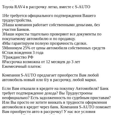
Toyota RAV4 в рассрочку легко, вместе с S-AUTO
1
Не требуется официального подтверждения Вашего
трудоустройства.
2
Наша компания работает собственными деньгами, без
участия Банков.
3
Наши юристы тщательно проверяют все документы по
покупаемому автомобилю и по продавцу.
4
Мы гарантируем полную прозрачность сделки.
5
Минимум 25% от цены автомобиля собственных средств
6
Стаж вождения 3 года
7
Гражданство РФ
8
Рассрочка возможна от 12 месяцев до 3 лет
Ежемесячный платеж:
Компания S-AUTO предлагает приобрести Вам любой
автомобиль новый или б/у в рассрочку, любой марки.
Если Вам отказали в кредите на покупку Автомобиля? Банк
требует подтверждение дохода? Вы Трудоустроены
неофициально? Есть задолженность по судебным приставам?
Или Вы просто не хотите вникать в трудности оформления
автомобиля в кредит через банк. Компания S-AUTO поможет
Вам приобрести авто в рассрочку! У нас все условия