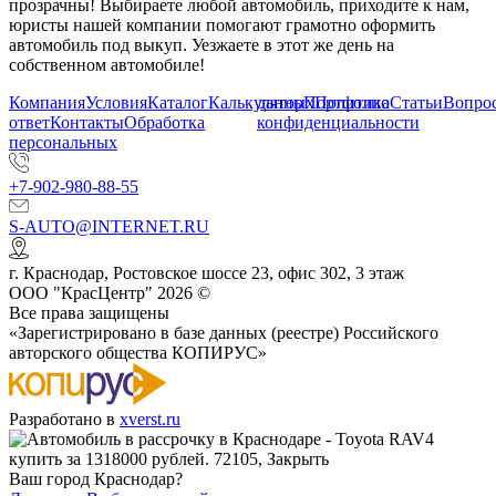
прозрачны! Выбираете любой автомобиль, приходите к нам,
юристы нашей компании помогают грамотно оформить
автомобиль под выкуп. Уезжаете в этот же день на
собственном автомобиле!
Компания
Условия
Каталог
Калькулятор
данных
Портфолио
Политика
Статьи
Вопрос
ответ
Контакты
Обработка
конфиденциальности
персональных
+7-902-980-88-55
S-AUTO@INTERNET.RU
г.
Краснодар
,
Ростовское шоссе 23, офис 302
, 3 этаж
ООО "КрасЦентр" 2026 ©
Все права защищены
«Зарегистрировано в базе данных (реестре) Российского
авторского общества КОПИРУС»
Разработано в
xverst.ru
Ваш город Краснодар?