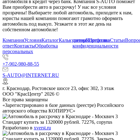
автомобиля в кредит через банк. Компания S-AUTO поможет
Вам приобрести авто в рассрочку! У нас все условия
прозрачны! Выбираете любой автомобиль, приходите к нам,
юристы нашей компании помогают грамотно оформить
автомобиль под выкуп. Уезжаете в этот же день на
собственном автомобиле!
Компания
Условия
Каталог
Калькулятор
данных
Портфолио
Политика
Статьи
Вопрос
ответ
Контакты
Обработка
конфиденциальности
персональных
+7-902-980-88-55
S-AUTO@INTERNET.RU
г.
Краснодар
,
Ростовское шоссе 23, офис 302
, 3 этаж
ООО "КрасЦентр" 2026 ©
Все права защищены
«Зарегистрировано в базе данных (реестре) Российского
авторского общества КОПИРУС»
Разработано в
xverst.ru