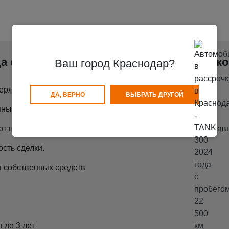
а с пробегом 22 500 км в рассрочку легк
Ваш город Краснодар?
ерждения Вашего трудоустройства.
ДА, ВЕРНО
ВЫБРАТЬ ДРУГОЙ
ными деньгами, без участия Банков.
т все документы по покупаемому автомобилю и по продавц
сть сделки.
 собственных средств
 до 3 лет