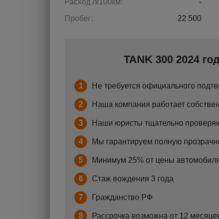
Расход л/100км:
-
Пробег:
22 500
TANK 300 2024 год
1
Не требуется официального подтв
2
Наша компания работает собствен
3
Наши юристы тщательно проверяю
4
Мы гарантируем полную прозрачно
5
Минимум 25% от цены автомобиля
6
Стаж вождения 3 года
7
Гражданство РФ
8
Рассрочка возможна от 12 месяцев