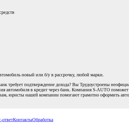
средств
томобиль новый или б/у в рассрочку, любой марки.
Банк требует подтверждение дохода? Вы Трудоустроены неофици
ия автомобиля в кредит через банк. Компания S-AUTO поможет В
нам, юристы нашей компании помогают грамотно оформить автом
-ответ
Контакты
Обработка