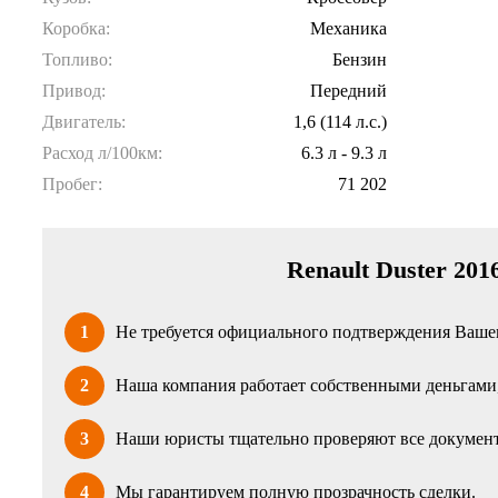
Коробка:
Механика
Топливо:
Бензин
Привод:
Передний
Двигатель:
1,6 (114 л.с.)
Расход л/100км:
6.3 л - 9.3 л
Пробег:
71 202
Renault Duster 201
1
Не требуется официального подтверждения Вашег
2
Наша компания работает собственными деньгами, 
3
Наши юристы тщательно проверяют все документ
4
Мы гарантируем полную прозрачность сделки.