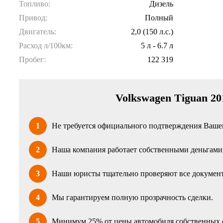
Топливо:
Дизель
Привод:
Полный
Двигатель:
2,0 (150 л.с.)
Расход л/100км:
5 л - 6.7 л
Пробег:
122 319
Volkswagen Tiguan 20
1
Не требуется официального подтверждения Вашег
2
Наша компания работает собственными деньгами, 
3
Наши юристы тщательно проверяют все документ
4
Мы гарантируем полную прозрачность сделки.
5
Минимум 25% от цены автомобиля собственных 