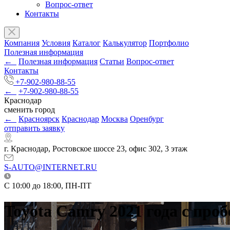
Вопрос-ответ
Контакты
Компания
Условия
Каталог
Калькулятор
Портфолио
Полезная информация
←
Полезная информация
Статьи
Вопрос-ответ
Контакты
+7-902-980-88-55
←
+7-902-980-88-55
Краснодар
сменить город
←
Красноярск
Краснодар
Москва
Оренбург
отправить заявку
г. Краснодар, Ростовское шоссе 23, офис 302, 3 этаж
S-AUTO@INTERNET.RU
C 10:00 до 18:00, ПН-ПТ
Toyota Camry 2021 года с проб