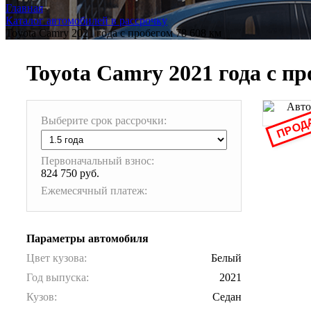
Главная
Каталог автомобилей в рассрочку
Toyota Camry 2021 года с пробегом 78 608 км
Toyota Camry 2021 года с пр
ПРОД
Выберите срок рассрочки:
Первоначальный взнос:
824 750 руб.
Ежемесячный платеж:
Параметры автомобиля
Цвет кузова:
Белый
Год выпуска:
2021
Кузов:
Седан