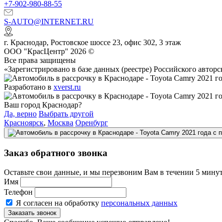
+7-902-980-88-55
S-AUTO@INTERNET.RU
г.
Краснодар
,
Ростовское шоссе 23, офис 302
, 3 этаж
ООО "КрасЦентр" 2026 ©
Все права защищены
«Зарегистрировано в базе данных (реестре) Российского авт
Разработано в
xverst.ru
Ваш город Краснодар?
Да, верно
Выбрать другой
Красноярск
,
Москва
Оренбург
Заказ обратного звонка
Оставьте свои данные, и мы перезвоним Вам в течении 5 минут
Имя
Телефон
Я согласен на обработку
персональных данных