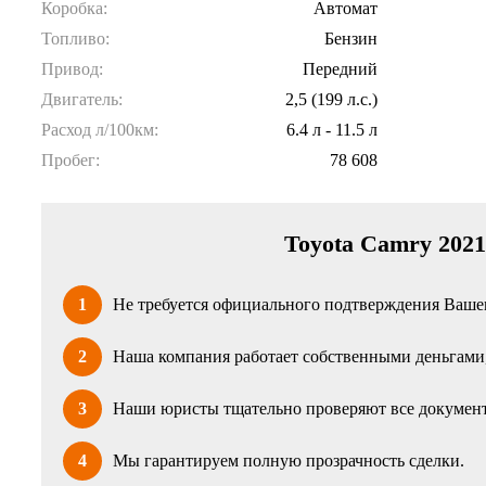
Коробка:
Автомат
Топливо:
Бензин
Привод:
Передний
Двигатель:
2,5 (199 л.с.)
Расход л/100км:
6.4 л - 11.5 л
Пробег:
78 608
Toyota Camry 2021
1
Не требуется официального подтверждения Вашег
2
Наша компания работает собственными деньгами, 
3
Наши юристы тщательно проверяют все документ
4
Мы гарантируем полную прозрачность сделки.