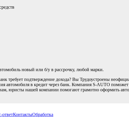
средств
томобиль новый или б/у в рассрочку, любой марки.
Банк требует подтверждение дохода? Вы Трудоустроены неофици
ия автомобиля в кредит через банк. Компания S-AUTO поможет В
нам, юристы нашей компании помогают грамотно оформить автом
-ответ
Контакты
Обработка