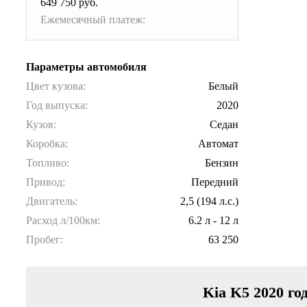
649 750 руб.
Ежемесячный платеж:
Параметры автомобиля
Цвет кузова:
Белый
Год выпуска:
2020
Кузов:
Седан
Коробка:
Автомат
Топливо:
Бензин
Привод:
Передний
Двигатель:
2,5 (194 л.с.)
Расход л/100км:
6.2 л - 12 л
Пробег:
63 250
Kia K5 2020 го