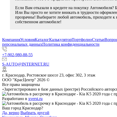
Если Вам отказали в кредите на покупку Автомобиля? 
Или Вы просто не хотите вникать в трудности оформлен
прозрачны! Выбираете любой автомобиль, приходите к 
собственном автомобиле!
Компания
Условия
Каталог
Калькулятор
Портфолио
Статьи
Вопрос
персональных данных
Политика конфиденциальности
+7-902-980-88-55
S-AUTO@INTERNET.RU
г.
Краснодар
,
Ростовское шоссе 23, офис 302
, 3 этаж
ООО "КрасЦентр" 2026 ©
Все права защищены
«Зарегистрировано в базе данных (реестре) Российского авт
Разработано в
xverst.ru
Ваш город Краснодар?
Да, верно
Выбрать другой