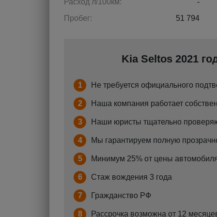
Расход л/100км:
-
Пробег:
51 794
Kia Seltos 2021 г
1
Не требуется официального подтв
2
Наша компания работает собствен
3
Наши юристы тщательно проверяю
4
Мы гарантируем полную прозрачно
5
Минимум 25% от цены автомобиля
6
Стаж вождения 3 года
7
Гражданство РФ
8
Рассрочка возможна от 12 месяцев