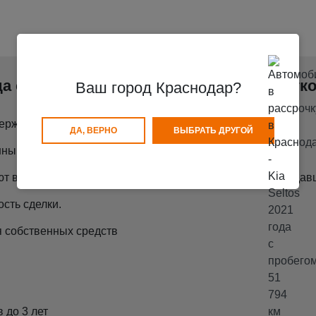
ода с пробегом 51 794 км в рассрочку легк
Ваш город Краснодар?
ерждения Вашего трудоустройства.
ДА, ВЕРНО
ВЫБРАТЬ ДРУГОЙ
ными деньгами, без участия Банков.
т все документы по покупаемому автомобилю и по продавц
сть сделки.
 собственных средств
 до 3 лет