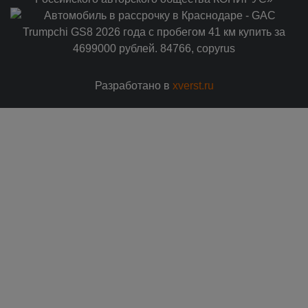
Разработано в
xverst.ru