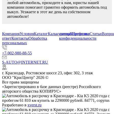
любой автомобиль, приходите к нам, юристы нашей
компании помогают грамотно оформить автомобиль под
выкуп. Уезжаете в этот же день на собственном
автомобиле!
Компания
Условия
Каталог
Калькулятор
данных
Портфолио
Политика
Статьи
Вопрос
ответ
Контакты
Обработка
конфиденциальности
персональных
+7-902-980-88-55
S-AUTO@INTERNET.RU
г.
Краснодар
,
Ростовское шоссе 23, офис 302
, 3 этаж
ООО "КрасЦентр" 2026 ©
Все права защищены
«Зарегистрировано в базе данных (реестре) Российского
авторского общества КОПИРУС»
Разработано в
xverst.ru