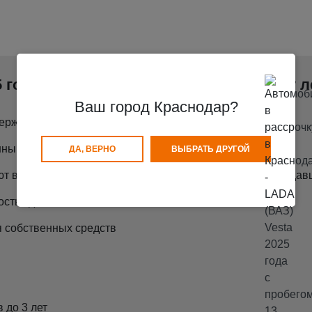
 года с пробегом 13 300 км в рассрочку 
Ваш город Краснодар?
ерждения Вашего трудоустройства.
ными деньгами, без участия Банков.
ДА, ВЕРНО
ВЫБРАТЬ ДРУГОЙ
т все документы по покупаемому автомобилю и по продавц
сть сделки.
 собственных средств
 до 3 лет