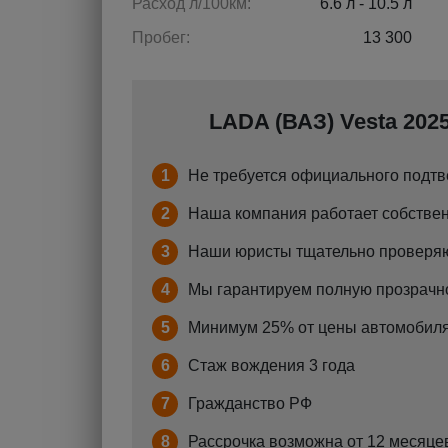
Расход л/100км:
6.6 л - 10.5 л
Пробег:
13 300
LADA (ВАЗ) Vesta 2025
1
Не требуется официального подтв
2
Наша компания работает собствен
3
Наши юристы тщательно проверяю
4
Мы гарантируем полную прозрачно
5
Минимум 25% от цены автомобиля
6
Стаж вождения 3 года
7
Гражданство РФ
8
Рассрочка возможна от 12 месяцев