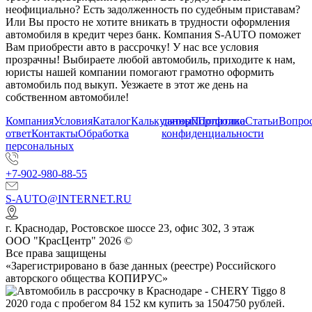
неофициально? Есть задолженность по судебным приставам?
Или Вы просто не хотите вникать в трудности оформления
автомобиля в кредит через банк. Компания S-AUTO поможет
Вам приобрести авто в рассрочку! У нас все условия
прозрачны! Выбираете любой автомобиль, приходите к нам,
юристы нашей компании помогают грамотно оформить
автомобиль под выкуп. Уезжаете в этот же день на
собственном автомобиле!
Компания
Условия
Каталог
Калькулятор
данных
Портфолио
Политика
Статьи
Вопрос
ответ
Контакты
Обработка
конфиденциальности
персональных
+7-902-980-88-55
S-AUTO@INTERNET.RU
г.
Краснодар
,
Ростовское шоссе 23, офис 302
, 3 этаж
ООО "КрасЦентр" 2026 ©
Все права защищены
«Зарегистрировано в базе данных (реестре) Российского
авторского общества КОПИРУС»