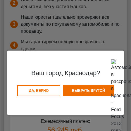
2
деньгами, без участия Банков.
Наши юристы тщательно проверяют все
3
документы по покупаемому автомобилю и по
продавцу.
Мы гарантируем полную прозрачность
4
сделки.
Минимум 25% от цены автомобиля
5
собственных средств
Ваш город Краснодар?
6
Стаж вождения 3 года
7
Гражданство РФ
ДА, ВЕРНО
ВЫБРАТЬ ДРУГОЙ
8
Рассрочка возможна от 12 месяцев до 3 лет
Ежемесячный платеж:
56 245 руб.