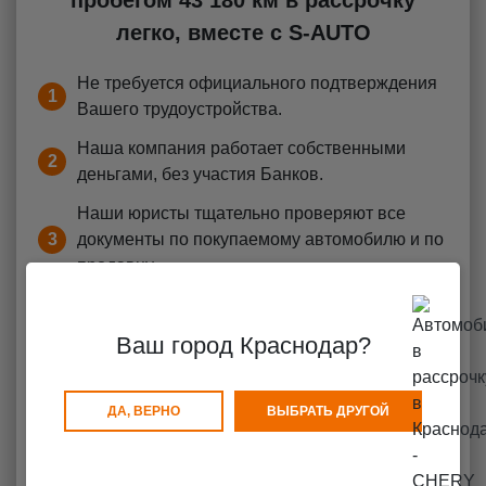
пробегом 43 180 км в рассрочку
легко, вместе с S-AUTO
Не требуется официального подтверждения
1
Вашего трудоустройства.
Наша компания работает собственными
2
деньгами, без участия Банков.
Наши юристы тщательно проверяют все
3
документы по покупаемому автомобилю и по
продавцу.
Мы гарантируем полную прозрачность
4
сделки.
Ваш город Краснодар?
Минимум 25% от цены автомобиля
5
собственных средств
ДА, ВЕРНО
ВЫБРАТЬ ДРУГОЙ
6
Стаж вождения 3 года
7
Гражданство РФ