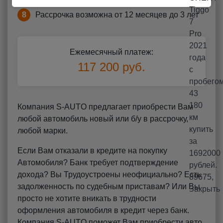
8
Рассрочка возможна от 12 месяцев до 3 лет
Ежемесячный платеж:
117 200 руб.
Компания S-AUTO предлагает приобрести Вам
любой автомобиль новый или б/у в рассрочку,
любой марки.
Если Вам отказали в кредите на покупку
Автомобиля? Банк требует подтверждение
дохода? Вы Трудоустроены неофициально? Есть
задолженность по судебным приставам? Или Вы
просто не хотите вникать в трудности
оформления автомобиля в кредит через банк.
Компания S-AUTO поможет Вам приобрести авто