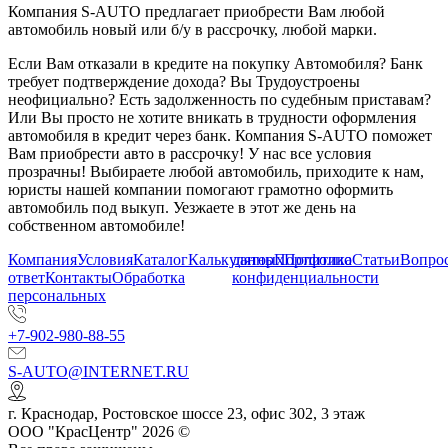
Компания S-AUTO предлагает приобрести Вам любой
автомобиль новый или б/у в рассрочку, любой марки.
Если Вам отказали в кредите на покупку Автомобиля? Банк
требует подтверждение дохода? Вы Трудоустроены
неофициально? Есть задолженность по судебным приставам?
Или Вы просто не хотите вникать в трудности оформления
автомобиля в кредит через банк. Компания S-AUTO поможет
Вам приобрести авто в рассрочку! У нас все условия
прозрачны! Выбираете любой автомобиль, приходите к нам,
юристы нашей компании помогают грамотно оформить
автомобиль под выкуп. Уезжаете в этот же день на
собственном автомобиле!
Компания
Условия
Каталог
Калькулятор
данных
Портфолио
Политика
Статьи
Вопрос
ответ
Контакты
Обработка
конфиденциальности
персональных
+7-902-980-88-55
S-AUTO@INTERNET.RU
г.
Краснодар
,
Ростовское шоссе 23, офис 302
, 3 этаж
ООО "КрасЦентр" 2026 ©