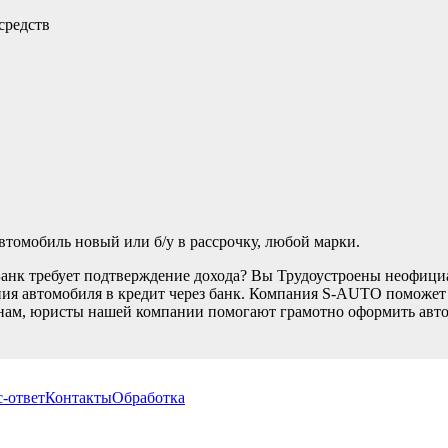
средств
томобиль новый или б/у в рассрочку, любой марки.
Банк требует подтверждение дохода? Вы Трудоустроены неофици
ия автомобиля в кредит через банк. Компания S-AUTO поможет В
нам, юристы нашей компании помогают грамотно оформить автом
-ответ
Контакты
Обработка