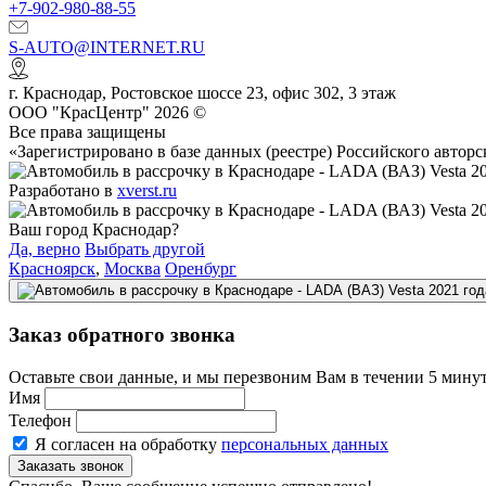
+7-902-980-88-55
S-AUTO@INTERNET.RU
г.
Краснодар
,
Ростовское шоссе 23, офис 302
, 3 этаж
ООО "КрасЦентр" 2026 ©
Все права защищены
«Зарегистрировано в базе данных (реестре) Российского авт
Разработано в
xverst.ru
Ваш город Краснодар?
Да, верно
Выбрать другой
Красноярск
,
Москва
Оренбург
Заказ обратного звонка
Оставьте свои данные, и мы перезвоним Вам в течении 5 минут
Имя
Телефон
Я согласен на обработку
персональных данных