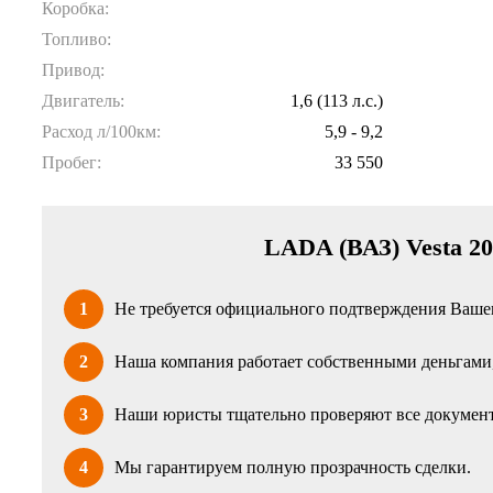
Коробка:
Топливо:
Привод:
Двигатель:
1,6 (113 л.с.)
Расход л/100км:
5,9 - 9,2
Пробег:
33 550
LADA (ВАЗ) Vesta 20
1
Не требуется официального подтверждения Вашег
2
Наша компания работает собственными деньгами, 
3
Наши юристы тщательно проверяют все документ
4
Мы гарантируем полную прозрачность сделки.