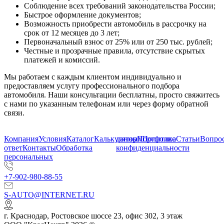
Соблюдение всех требований законодательства России;
Быстрое оформление документов;
Возможность приобрести автомобиль в рассрочку на
срок от 12 месяцев до 3 лет;
Первоначальный взнос от 25% или от 250 тыс. рублей;
Честные и прозрачные правила, отсутствие скрытых
платежей и комиссий.
Мы работаем с каждым клиентом индивидуально и
предоставляем услугу профессионального подбора
автомобиля. Наши консультации бесплатны, просто свяжитесь
с нами по указанным телефонам или через форму обратной
связи.
Компания
Условия
Каталог
Калькулятор
данных
Портфолио
Политика
Статьи
Вопрос
ответ
Контакты
Обработка
конфиденциальности
персональных
+7-902-980-88-55
S-AUTO@INTERNET.RU
г.
Краснодар
,
Ростовское шоссе 23, офис 302
, 3 этаж