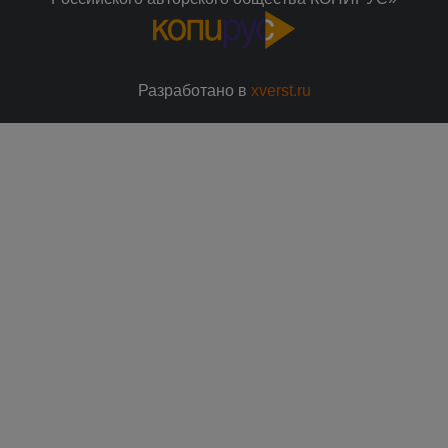
Разработано в
xverst.ru