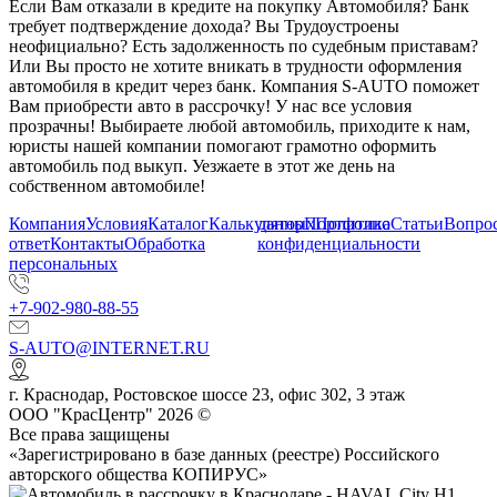
Если Вам отказали в кредите на покупку Автомобиля? Банк
требует подтверждение дохода? Вы Трудоустроены
неофициально? Есть задолженность по судебным приставам?
Или Вы просто не хотите вникать в трудности оформления
автомобиля в кредит через банк. Компания S-AUTO поможет
Вам приобрести авто в рассрочку! У нас все условия
прозрачны! Выбираете любой автомобиль, приходите к нам,
юристы нашей компании помогают грамотно оформить
автомобиль под выкуп. Уезжаете в этот же день на
собственном автомобиле!
Компания
Условия
Каталог
Калькулятор
данных
Портфолио
Политика
Статьи
Вопрос
ответ
Контакты
Обработка
конфиденциальности
персональных
+7-902-980-88-55
S-AUTO@INTERNET.RU
г.
Краснодар
,
Ростовское шоссе 23, офис 302
, 3 этаж
ООО "КрасЦентр" 2026 ©
Все права защищены
«Зарегистрировано в базе данных (реестре) Российского
авторского общества КОПИРУС»