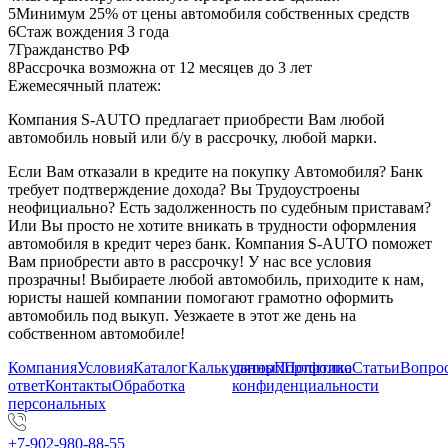
5
Минимум 25% от цены автомобиля собственных средств
6
Стаж вождения 3 года
7
Гражданство РФ
8
Рассрочка возможна от 12 месяцев до 3 лет
Ежемесячный платеж:
Компания S-AUTO предлагает приобрести Вам любой
автомобиль новый или б/у в рассрочку, любой марки.
Если Вам отказали в кредите на покупку Автомобиля? Банк
требует подтверждение дохода? Вы Трудоустроены
неофициально? Есть задолженность по судебным приставам?
Или Вы просто не хотите вникать в трудности оформления
автомобиля в кредит через банк. Компания S-AUTO поможет
Вам приобрести авто в рассрочку! У нас все условия
прозрачны! Выбираете любой автомобиль, приходите к нам,
юристы нашей компании помогают грамотно оформить
автомобиль под выкуп. Уезжаете в этот же день на
собственном автомобиле!
Компания
Условия
Каталог
Калькулятор
данных
Портфолио
Политика
Статьи
Вопрос
ответ
Контакты
Обработка
конфиденциальности
персональных
+7-902-980-88-55