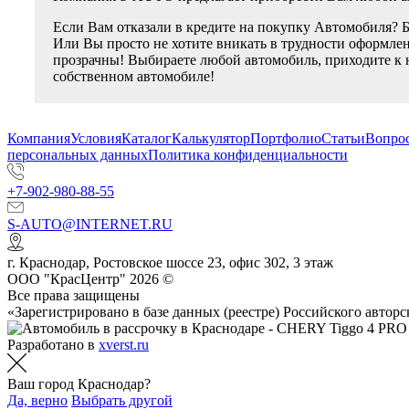
Если Вам отказали в кредите на покупку Автомобиля? 
Или Вы просто не хотите вникать в трудности оформлен
прозрачны! Выбираете любой автомобиль, приходите к 
собственном автомобиле!
Компания
Условия
Каталог
Калькулятор
Портфолио
Статьи
Вопрос
персональных данных
Политика конфиденциальности
+7-902-980-88-55
S-AUTO@INTERNET.RU
г.
Краснодар
,
Ростовское шоссе 23, офис 302
, 3 этаж
ООО "КрасЦентр" 2026 ©
Все права защищены
«Зарегистрировано в базе данных (реестре) Российского авт
Разработано в
xverst.ru
Ваш город Краснодар?
Да, верно
Выбрать другой