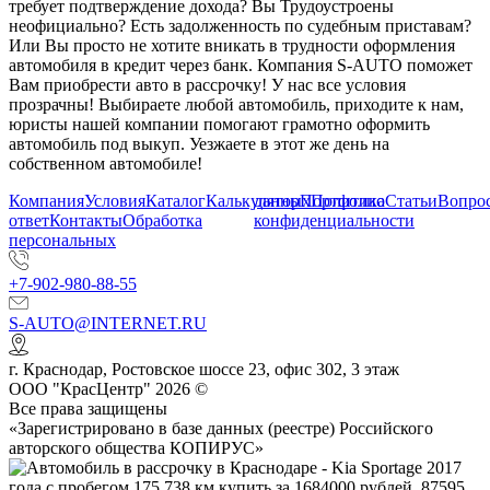
требует подтверждение дохода? Вы Трудоустроены
неофициально? Есть задолженность по судебным приставам?
Или Вы просто не хотите вникать в трудности оформления
автомобиля в кредит через банк. Компания S-AUTO поможет
Вам приобрести авто в рассрочку! У нас все условия
прозрачны! Выбираете любой автомобиль, приходите к нам,
юристы нашей компании помогают грамотно оформить
автомобиль под выкуп. Уезжаете в этот же день на
собственном автомобиле!
Компания
Условия
Каталог
Калькулятор
данных
Портфолио
Политика
Статьи
Вопрос
ответ
Контакты
Обработка
конфиденциальности
персональных
+7-902-980-88-55
S-AUTO@INTERNET.RU
г.
Краснодар
,
Ростовское шоссе 23, офис 302
, 3 этаж
ООО "КрасЦентр" 2026 ©
Все права защищены
«Зарегистрировано в базе данных (реестре) Российского
авторского общества КОПИРУС»