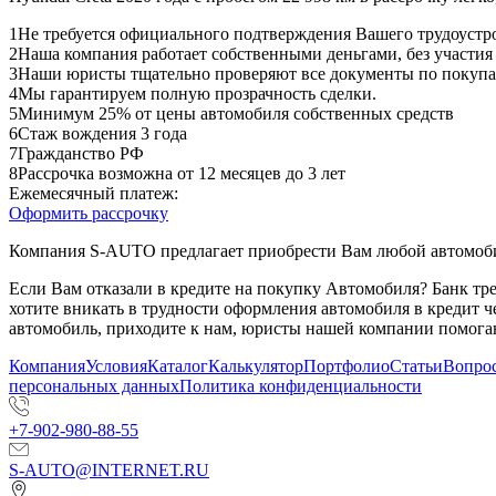
1
Не требуется официального подтверждения Вашего трудоустр
2
Наша компания работает собственными деньгами, без участия
3
Наши юристы тщательно проверяют все документы по покупа
4
Мы гарантируем полную прозрачность сделки.
5
Минимум 25% от цены автомобиля собственных средств
6
Стаж вождения 3 года
7
Гражданство РФ
8
Рассрочка возможна от 12 месяцев до 3 лет
Ежемесячный платеж:
Оформить рассрочку
Компания S-AUTO предлагает приобрести Вам любой автомобил
Если Вам отказали в кредите на покупку Автомобиля? Банк т
хотите вникать в трудности оформления автомобиля в кредит 
автомобиль, приходите к нам, юристы нашей компании помогаю
Компания
Условия
Каталог
Калькулятор
Портфолио
Статьи
Вопрос
персональных данных
Политика конфиденциальности
+7-902-980-88-55
S-AUTO@INTERNET.RU