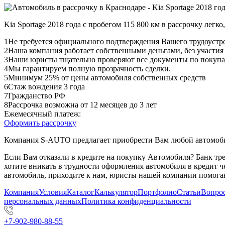
Kia Sportage 2018 года с пробегом 115 800 км в рассрочку легк
1
Не требуется официального подтверждения Вашего трудоустр
2
Наша компания работает собственными деньгами, без участия
3
Наши юристы тщательно проверяют все документы по покупа
4
Мы гарантируем полную прозрачность сделки.
5
Минимум 25% от цены автомобиля собственных средств
6
Стаж вождения 3 года
7
Гражданство РФ
8
Рассрочка возможна от 12 месяцев до 3 лет
Ежемесячный платеж:
Оформить рассрочку
Компания S-AUTO предлагает приобрести Вам любой автомобил
Если Вам отказали в кредите на покупку Автомобиля? Банк т
хотите вникать в трудности оформления автомобиля в кредит 
автомобиль, приходите к нам, юристы нашей компании помогаю
Компания
Условия
Каталог
Калькулятор
Портфолио
Статьи
Вопрос
персональных данных
Политика конфиденциальности
+7-902-980-88-55