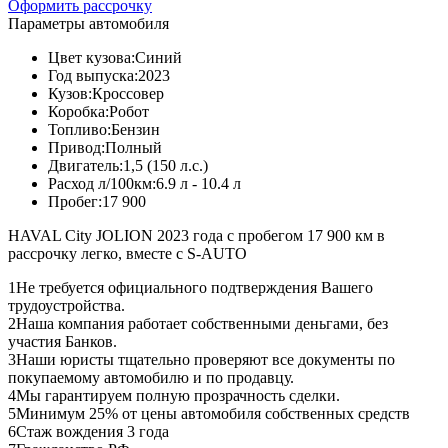
Оформить рассрочку
Параметры автомобиля
Цвет кузова:
Синий
Год выпуска:
2023
Кузов:
Кроссовер
Коробка:
Робот
Топливо:
Бензин
Привод:
Полный
Двигатель:
1,5 (150 л.с.)
Расход л/100км:
6.9 л - 10.4 л
Пробег:
17 900
HAVAL City JOLION 2023 года с пробегом 17 900 км в
рассрочку легко, вместе с S-AUTO
1
Не требуется официального подтверждения Вашего
трудоустройства.
2
Наша компания работает собственными деньгами, без
участия Банков.
3
Наши юристы тщательно проверяют все документы по
покупаемому автомобилю и по продавцу.
4
Мы гарантируем полную прозрачность сделки.
5
Минимум 25% от цены автомобиля собственных средств
6
Стаж вождения 3 года