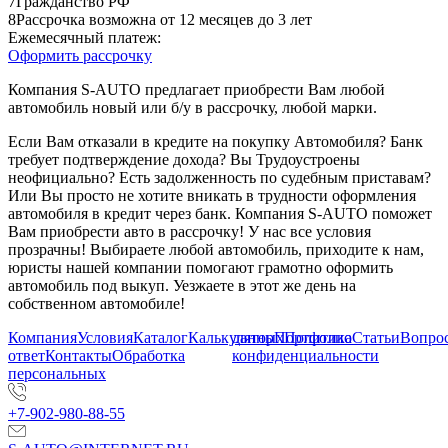
7
Гражданство РФ
8
Рассрочка возможна от 12 месяцев до 3 лет
Ежемесячный платеж:
Оформить рассрочку
Компания S-AUTO предлагает приобрести Вам любой
автомобиль новый или б/у в рассрочку, любой марки.
Если Вам отказали в кредите на покупку Автомобиля? Банк
требует подтверждение дохода? Вы Трудоустроены
неофициально? Есть задолженность по судебным приставам?
Или Вы просто не хотите вникать в трудности оформления
автомобиля в кредит через банк. Компания S-AUTO поможет
Вам приобрести авто в рассрочку! У нас все условия
прозрачны! Выбираете любой автомобиль, приходите к нам,
юристы нашей компании помогают грамотно оформить
автомобиль под выкуп. Уезжаете в этот же день на
собственном автомобиле!
Компания
Условия
Каталог
Калькулятор
данных
Портфолио
Политика
Статьи
Вопрос
ответ
Контакты
Обработка
конфиденциальности
персональных
+7-902-980-88-55